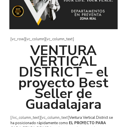
[vc_row][vc_column][vc_column_text]
VENTURA
VERTICAL
DISTRICT – el
proyecto Best
Seller de
Guadalajara
[/vc_column_text][vc_column_text]
Ventura Vertical District se
ha posicionado rápidamente como
EL
PROYECTO PARA