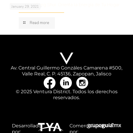
Decoración / Feng Shui: Orienta la Energía de Tu Hogar
January 29, 2021
Read more
Av. Central Guillermo Gonzáles Camarena #500,
Valle Real, C. P. 45136, Zapopan, Jalisco
© 2025 Ventura District. Todos los derechos
reservados.
Desarrollado
Comercializado
por:
por: