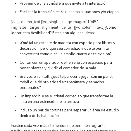
Proveer de una atmósfera que invite a la interacción.
Facilitar la transición entre distintas situaciones y/o etapas.
[/vc_column_text][vc_single_image image=”1045″
img_size=”large” alignment=”center”][vc_column_text]
¿Cómo
lograr esta flexibilidad? Estas son algunas ideas:
¿Qué tal un estante de madera con espacio para libros y
decoración, pero que sea corredizo y que te permita
convertir tu estudio en un amplio cuarto de televisión?
Contar con un aparador de herrería con espacios para
poner plantas y dividir el comedor de la sala.
Si vives en un loft, ¿qué te parecería jugar con un panel
móvil que dé privacidad a tu recámara y espacios
personales?
Un imperdible es el cristal corredizo que transforme la
sala en una extensión de la terraza.
Incluso un par de cortinas para separar un área de estudio
dentro de tu habitación.
Existen cada vez más elementos que permiten lograr la