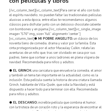
con películas y libros
[/vc_column_text][vc_column_text]Para cerrar el año con todo
el espíritu navideño, no pueden faltar las tradicionales películas
alusivas a esta época, entre ellas te recomendamos algunos
clásicos para disfrutar junto con un delicioso chocolate caliente
con bombones y en pijama.[/vc_column_text][vc_single_image
image=”576″ img_size=”full” alignment=”center”]
[vc_column_text]
● MI POBRE ANGELITO:
un clásico de los
noventa lleno de comedia, drama y valor por la familia. Esta
cinta protagonizada por el actor Macaulay Culkin, relata las
aventuras de un niño que, tras ser olvidado en casa por sus
padres, tiene que sortear a unos ladrones en plena víspera de
navidad. Recomendada para niños y adultos.
● EL GRINCH:
una caricatura que envuelve la comedia, el amor
y también un tema tan importante en la actualidad, como es la
inclusión. Esta película cuenta la historia de una criatura llamada
Grinch, habitante de Villa-Quién, que odia la Navidad y está
dispuesto a hacer todo para terminar con ella. Recomendada
para niños y adultos.
● EL DESCANSO:
increíble película que combina el humor,
con la tristeza de un corazón roto y la esperanza de encontrar el