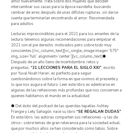
amor nuevamente. Trata sobre dos mujeres que deciden
intercambiar sus casas para la época navideña, buscando
cambiar de aires después de unas difíciles rupturas, sin darse
cuenta que terminarían encontrando el amor. Recomendada
para adultos.
Lecturas imprescindibles para el 2021 para los amantes de la
lectura, tenemos algunas recomendaciones para empezar el
2021 con el pie derecho: motivados pero sobre todo muy
conscientes.[/vc_column_text][vc_single_image image=”575″
img_size=”full” alignment=”center”][vc_column_text]●
Después de un año lleno de incertidumbre, retos y
preguntas,
“21 LECCIONES PARA EL SIGLO XXI”
, escrito
por Yuval Noah Harari, es perfecto para seguir
cuestionándonos sobre la forma en que vivimos el presente y
lo que nos augura el futuro. Leer este libro es adentrarse en
algunas de las reflexiones más profundas que nos conciernen a
quienes habitamos el mundo en la actualidad.
● Del éxito del podcast de las queridas tapatías Ashley
Frangie y Lety Sahagún, nace su libro
“SE REGALAN DUDAS”
.
En este libro, las autoras comparten sus reflexiones –y las de
otros– sobre temas de gran relevancia para la sociedad actual,
que por muchos años se han considerado como tabús. Sobre